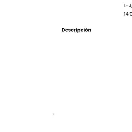
L-J
14:
Descripción
5552917570
5552917570