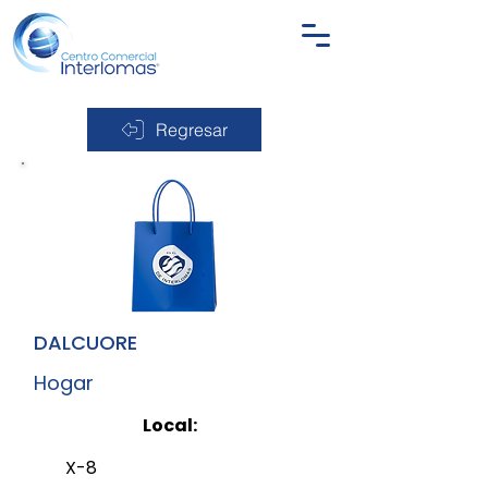
Regresar
DALCUORE
Hogar
Local:
X-8